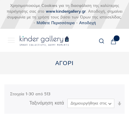
Χρησιμοποιούμε Cookies για τη διασφάλιση της καλύτερης
περιήγησης σας στο
www.kindergallery.gr
. Αποδοχή, σημαίνει
συμφωνία με τη χρήση τους βάσει των Όρων της ιστοσελίδας.
-
Μάθετε Περισσότερα
-
Αποδοχή
Το καλάθι
Αναζήτηση
Μετάβαση
στο
ΑΓΟΡΙ
περιεχόμενο
Στοιχεία
1
-
30
από
513
Ταξινόμηση κατά
Ορί
Αύξ
Κατ