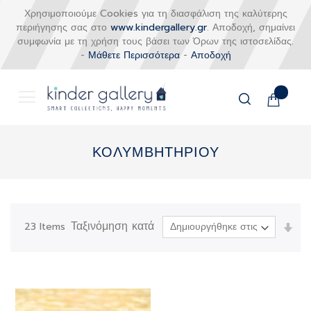
Χρησιμοποιούμε Cookies για τη διασφάλιση της καλύτερης
περιήγησης σας στο
www.kindergallery.gr
. Αποδοχή, σημαίνει
συμφωνία με τη χρήση τους βάσει των Όρων της ιστοσελίδας.
-
Μάθετε Περισσότερα
-
Αποδοχή
Το καλάθι
Αναζήτηση
Μετάβαση
στο
ΚΟΛΥΜΒΗΤΗΡΙΟΥ
περιεχόμενο
Ταξινόμηση κατά
Ορί
23
Items
Αύξ
Κατ