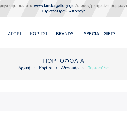
εριήγησης σας στο
www.kindergallery.gr
. Αποδοχή, σημαίνει συμφωνί
Περισσότερα
-
Αποδοχή
ΑΓΌΡΙ
ΚΟΡΊΤΣΙ
BRANDS
SPECIAL GIFTS
ΠΟΡΤΟΦΟΛΙΑ
Αρχική
Κορίτσι
Αξεσουάρ
Πορτοφόλια