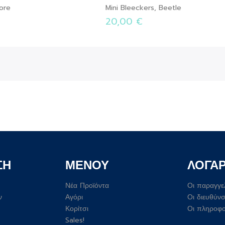
lore
Mini Bleeckers, Beetle
20,00 €
ΣΗ
ΜΕΝΟΥ
ΛΟΓΑ
Νέα Προϊόντα
Οι παραγγε
ν
Αγόρι
Οι διευθύνσ
Κορίτσι
Οι πληροφο
Sales!