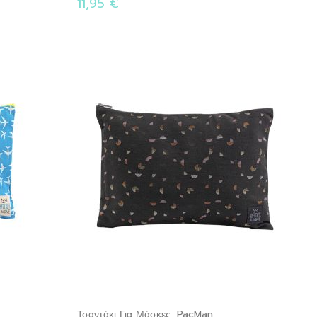
11,95 €
Τσαντάκι Για Μάσκες, PacMan