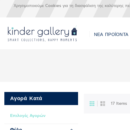
Χρησιμοποιούμε Cookies για τη διασφάλιση της καλύτερης π
ΝΕΑ ΠΡΟΪΟΝΤΑ
Μετάβαση
στο
περιεχόμενο
Αγορά Κατά
Προβολή
Πλέγμα
Λίστα
17
Items
ως
Επιλογές Αγορών
Φύλο