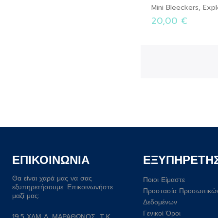
Mini Bleeckers, Exp
20,00 €
ΕΠΙΚΟΙΝΩΝΙΑ
ΕΞΥΠΗΡΕΤΗ
Θα είναι χαρά μας να σας
Ποιοι Είμαστε
εξυπηρετήσουμε. Επικοινωνήστε
Προστασία Προσωπικώ
μαζί μας:
Δεδομένων
Γενικοί Όροι
19.5 ΧΛΜ Λ. ΜΑΡΑΘΩΝΟΣ, T.K