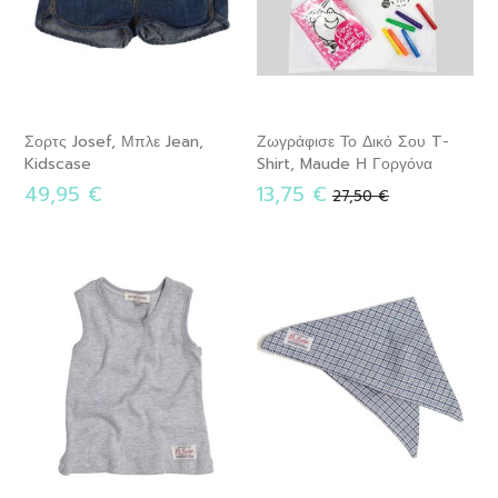
Σορτς Josef, Μπλε Jean,
Ζωγράφισε Το Δικό Σου T-
Kidscase
Shirt, Maude Η Γοργόνα
49,95 €
Ειδική
13,75 €
Κανονική
27,50 €
Τιμή
τιμή