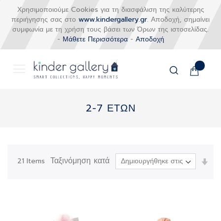
Χρησιμοποιούμε Cookies για τη διασφάλιση της καλύτερης
περιήγησης σας στο
www.kindergallery.gr
. Αποδοχή, σημαίνει
συμφωνία με τη χρήση τους βάσει των Όρων της ιστοσελίδας.
-
Μάθετε Περισσότερα
-
Αποδοχή
Το καλάθι
Αναζήτηση
Μετάβαση
στο
2-7 ΕΤΩΝ
περιεχόμενο
Ταξινόμηση κατά
Ορί
21
Items
Αύξ
Κατ