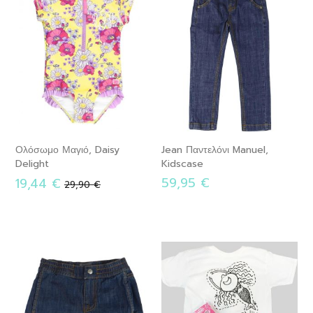
Ολόσωμο Μαγιό, Daisy
Jean Παντελόνι Manuel,
Delight
Kidscase
59,95 €
19,44 €
Κανονική
29,90 €
τιμή