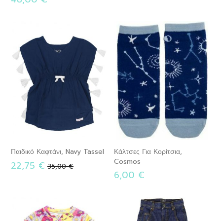
Παιδικό Καφτάνι, Navy Tassel
Κάλτσες Για Κορίτσια,
Cosmos
22,75 €
Κανονική
35,00 €
6,00 €
τιμή