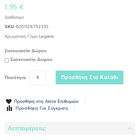
the
1,95 €
beginning
of
Διαθέσιμο
the
SKU
8051128752335
images
gallery
Αρωματική Γόμα Legami
Συσκευασία Δώρου
Συσκευασία Δώρου
Προσθήκη Στο Καλάθι
Ποσότητα
Προσθήκη στη Λίστα Επιθυμιών
Προσθήκη Για Σύγκριση
Λεπτομέρειες