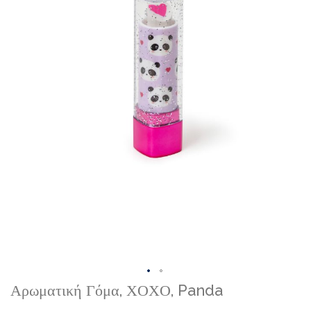
Skip
Αρωματική Γόμα, ΧΟΧΟ, Panda
to