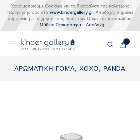
Χρησιμοποιούμε Cookies για τη διασφάλιση της καλύτερης
περιήγησης σας στο
www.kindergallery.gr
. Αποδοχή, σημαίνει
συμφωνία με τη χρήση τους βάσει των Όρων της ιστοσελίδας.
-
Μάθετε Περισσότερα
-
Αποδοχή
Το καλάθι
Αναζήτηση
Μετάβαση
στο
ΑΡΩΜΑΤΙΚΗ ΓΟΜΑ, ΧΟΧΟ, PANDA
περιεχόμενο
Skip
to
the
end
of
the
images
gallery