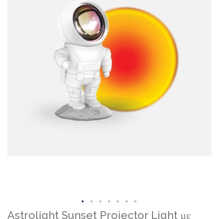
gallery
Skip
Astrolight Sunset Projector Light με