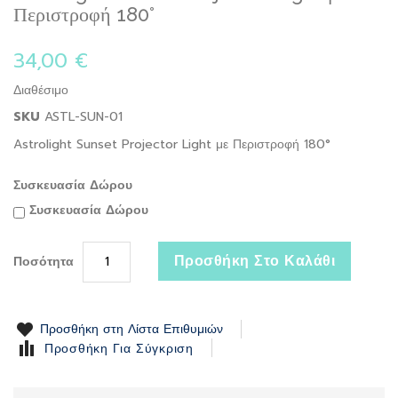
to
Περιστροφή 180°
the
beginning
34,00 €
of
the
Διαθέσιμο
images
gallery
SKU
ASTL-SUN-01
Astrolight Sunset Projector Light με Περιστροφή 180°
Συσκευασία Δώρου
Συσκευασία Δώρου
Προσθήκη Στο Καλάθι
Ποσότητα
Προσθήκη στη Λίστα Επιθυμιών
Προσθήκη Για Σύγκριση