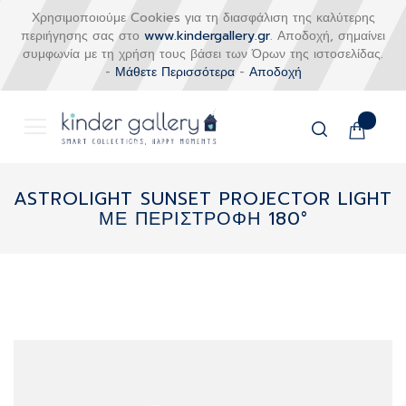
Χρησιμοποιούμε Cookies για τη διασφάλιση της καλύτερης
περιήγησης σας στο
www.kindergallery.gr
. Αποδοχή, σημαίνει
συμφωνία με τη χρήση τους βάσει των Όρων της ιστοσελίδας.
-
Μάθετε Περισσότερα
-
Αποδοχή
Το καλάθι
Αναζήτηση
Μετάβαση
στο
ASTROLIGHT SUNSET PROJECTOR LIGHT
περιεχόμενο
ΜΕ ΠΕΡΙΣΤΡΟΦΗ 180°
Skip
to
the
end
of
the
images