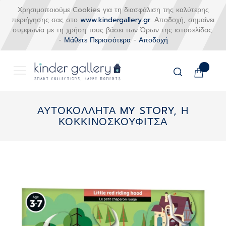
Χρησιμοποιούμε Cookies για τη διασφάλιση της καλύτερης
περιήγησης σας στο
www.kindergallery.gr
. Αποδοχή, σημαίνει
συμφωνία με τη χρήση τους βάσει των Όρων της ιστοσελίδας.
-
Μάθετε Περισσότερα
-
Αποδοχή
Το καλάθι
Αναζήτηση
Μετάβαση
στο
ΑΥΤΟΚΟΛΛΗΤΑ MY STORY, Η
περιεχόμενο
ΚΟΚΚΙΝΟΣΚΟΥΦΙΤΣΑ
Skip
to
the
end
of
the
images