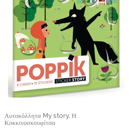
gallery
Skip
Αυτοκόλλητα My story, Η
to
Κοκκινοσκουφίτσα
the