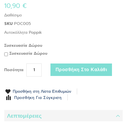
beginning
10,90 €
of
the
Διαθέσιμο
images
gallery
SKU
POC005
Αυτοκόλλητα Poppik
Συσκευασία Δώρου
Συσκευασία Δώρου
Προσθήκη Στο Καλάθι
Ποσότητα
Προσθήκη στη Λίστα Επιθυμιών
Προσθήκη Για Σύγκριση
Λεπτομέρειες