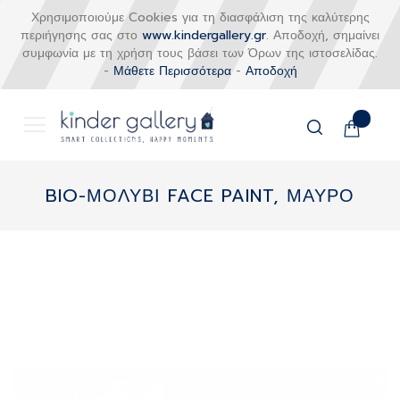
Χρησιμοποιούμε Cookies για τη διασφάλιση της καλύτερης
περιήγησης σας στο
www.kindergallery.gr
. Αποδοχή, σημαίνει
συμφωνία με τη χρήση τους βάσει των Όρων της ιστοσελίδας.
-
Μάθετε Περισσότερα
-
Αποδοχή
Το καλάθι
Αναζήτηση
Μετάβαση
στο
BIO-ΜΟΛΥΒΙ FACE PAINT, ΜΑΥΡΟ
περιεχόμενο
Skip
to
the
end
of
the
images
gallery