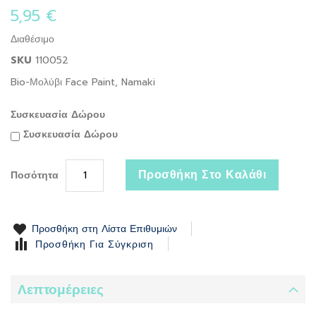
the
5,95 €
beginning
of
Διαθέσιμο
the
SKU
110052
images
gallery
Bio-Μολύβι Face Paint, Namaki
Συσκευασία Δώρου
Συσκευασία Δώρου
Προσθήκη Στο Καλάθι
Ποσότητα
Προσθήκη στη Λίστα Επιθυμιών
Προσθήκη Για Σύγκριση
Λεπτομέρειες