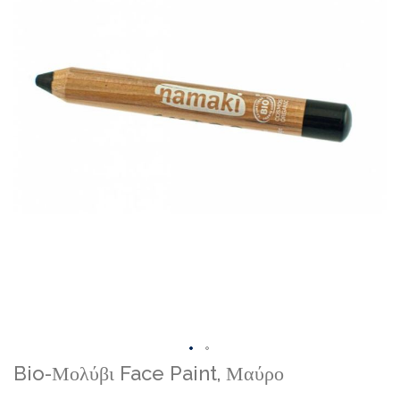
Skip
Bio-Μολύβι Face Paint, Μαύρο
to