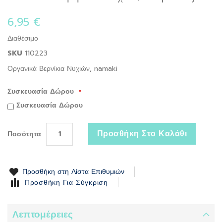
to
the
6,95 €
beginning
of
Διαθέσιμο
the
SKU
110223
images
gallery
Οργανικά Βερνίκια Νυχιών, namaki
Συσκευασία Δώρου
Συσκευασία Δώρου
Προσθήκη Στο Καλάθι
Ποσότητα
Προσθήκη στη Λίστα Επιθυμιών
Προσθήκη Για Σύγκριση
Λεπτομέρειες