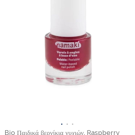
gallery
Skip
Bio Παιδικά βερνίκια νυχιών, Raspberry