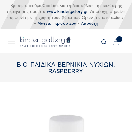
Χρησιμοποιούμε Cookies για τη διασφάλιση της καλύτερης
περιήγησης σας στο
www.kindergallery.gr
. Αποδοχή, σημαίνει
συμφωνία με τη χρήση τους βάσει των Όρων της ιστοσελίδας.
-
Μάθετε Περισσότερα
-
Αποδοχή
Το καλάθι
Αναζήτηση
Μετάβαση
στο
BIO ΠΑΙΔΙΚΑ ΒΕΡΝΙΚΙΑ ΝΥΧΙΩΝ,
περιεχόμενο
RASPBERRY
Skip
to
the
end
of
the
images