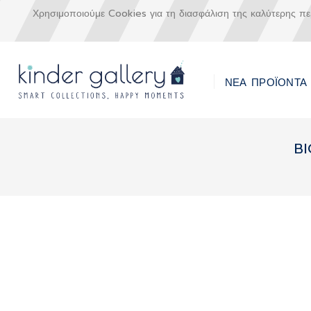
Χρησιμοποιούμε Cookies για τη διασφάλιση της καλύτερης π
ΝΕΑ ΠΡΟΪΟΝΤΑ
Μετάβαση
στο
BI
περιεχόμενο
Skip
to
the
end
of
the
images