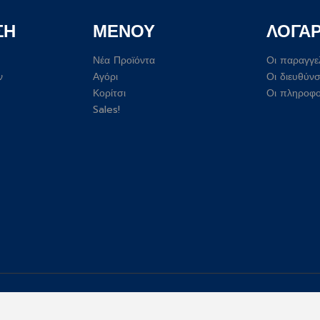
ΣΗ
ΜΕΝΟΥ
ΛΟΓΑ
Νέα Προϊόντα
Οι παραγγε
ν
Αγόρι
Οι διευθύνσ
Κορίτσι
Οι πληροφο
Sales!