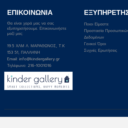
ΕΠΙΚΟΙΝΩΝΙΑ
ΕΞΥΠΗΡΕΤΗ
Θα είναι χαρά μας να σας
Ποιοι Είμαστε
εξυπηρετήσουμε. Επικοινωνήστε
Προστασία Προσωπικώ
μαζί μας:
Δεδομένων
Γενικοί Όροι
19.5 ΧΛΜ Λ. ΜΑΡΑΘΩΝΟΣ, T.K
Συχνές Ερωτήσεις
153 51, ΠΑΛΛΗΝΗ
Email:
info@kindergallery.gr
Τηλέφωνο: 216-1001016
Developed by
Wesolve