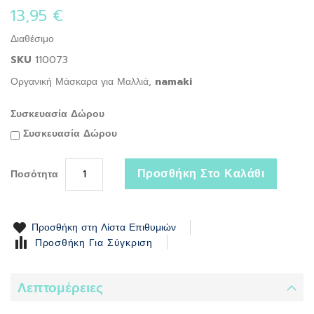
the
13,95 €
beginning
of
Διαθέσιμο
the
SKU
110073
images
gallery
Οργανική Μάσκαρα για Μαλλιά,
namaki
Συσκευασία Δώρου
Συσκευασία Δώρου
Προσθήκη Στο Καλάθι
Ποσότητα
Προσθήκη στη Λίστα Επιθυμιών
Προσθήκη Για Σύγκριση
Λεπτομέρειες