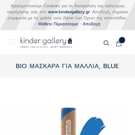
Χρησιμοποιούμε Cookies για τη διασφάλιση της καλύτερης
περιήγησης σας στο
www.kindergallery.gr
. Αποδοχή, σημαίνει
συμφωνία με τη χρήση τους βάσει των Όρων της ιστοσελίδας.
-
Μάθετε Περισσότερα
-
Αποδοχή
Το καλάθι
Αναζήτηση
Μετάβαση
στο
BIO ΜΑΣΚΑΡΑ ΓΙΑ ΜΑΛΛΙΑ, BLUE
περιεχόμενο
Skip
to
the
end
of
the
images
gallery