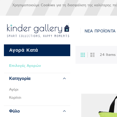
Χρησιμοποιούμε Cookies για τη διασφάλιση της καλύτερης π
ΝΕΑ ΠΡΟΪΟΝΤΑ
Μετάβαση
Αγορά Κατά
στο
Προβολή
Πλέγμα
Λίστα
24
Items
περιεχόμενο
ως
Επιλογές Αγορών
Κατηγορία
Αγόρι
Κορίτσι
Φύλο