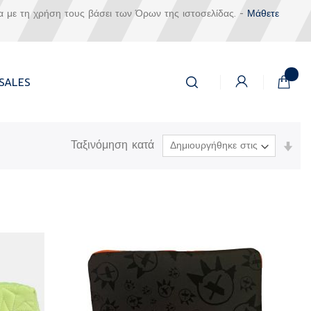
α με τη χρήση τους βάσει των Όρων της ιστοσελίδας. -
Μάθετε
Αναζήτηση
Το καλά
SALES
Αναζήτηση
Ταξινόμηση κατά
Ορί
Αύξ
Κατ