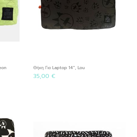
eon
Θήκη Για Laptop 14'', Lou
35,00 €