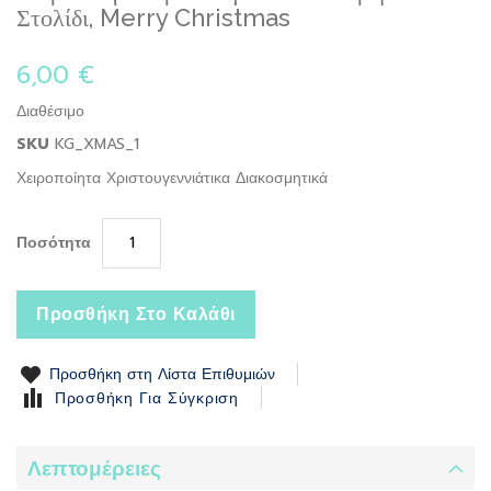
to
Στολίδι, Merry Christmas
the
beginning
6,00 €
of
the
Διαθέσιμο
images
gallery
SKU
KG_XMAS_1
Χειροποίητα Χριστουγεννιάτικα Διακοσμητικά
Ποσότητα
Προσθήκη Στο Καλάθι
Προσθήκη στη Λίστα Επιθυμιών
Προσθήκη Για Σύγκριση
Λεπτομέρειες