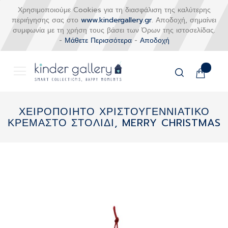
Χρησιμοποιούμε Cookies για τη διασφάλιση της καλύτερης
περιήγησης σας στο
www.kindergallery.gr
. Αποδοχή, σημαίνει
συμφωνία με τη χρήση τους βάσει των Όρων της ιστοσελίδας.
-
Μάθετε Περισσότερα
-
Αποδοχή
Το καλάθι
Αναζήτηση
Μετάβαση
στο
ΧΕΙΡΟΠΟΙΗΤΟ ΧΡΙΣΤΟΥΓΕΝΝΙΑΤΙΚΟ
περιεχόμενο
ΚΡΕΜΑΣΤΟ ΣΤΟΛΙΔΙ, MERRY CHRISTMAS
Skip
to
the
end
of
the
images