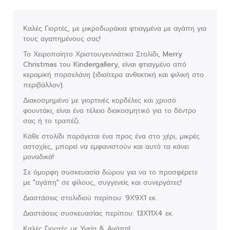
Καλές Γιορτές, με μικροδωράκια φτιαγμένα με αγάπη για
τους αγαπημένους σας!
Το Χειροποίητο Χριστουγεννιάτικο Στολίδι, Merry
Christmas του Kindergallery, είναι φτιαγμένο από
κεραμική πορσελάνη (ιδιαίτερα ανθεκτική και φιλική στο
περιβάλλον).
Διακοσμημένο με γιορτινές κορδέλες και χρυσό
φουντάκι, είναι ένα τέλειο διακοσμητικό για το δέντρο
σας ή το τραπέζι.
Κάθε στολίδι παράγεται ένα προς ένα στο χέρι, μικρές
αστοχίες, μπορεί να εμφανιστούν και αυτό τα κάνει
μοναδικά!
Σε όμορφη συσκευασία δώρου για να το προσφέρετε
με "αγάπη" σε φίλους, συγγενείς και συνεργάτες!
Διαστάσεις στολιδιού περίπου: 9Χ9Χ1 εκ.
Διαστάσεις συσκευασίας περίπου: 13Χ11Χ4 εκ.
Καλές Γιορτές με Υγεία & Αγάπη!