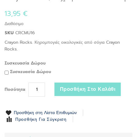
to
the
13,95 €
beginning
of
Διαθέσιμο
the
SKU
CRCMU16
images
gallery
Crayon Rocks. Κηρομπογιές οικολογικές από σόγια Crayon
Rocks.
Συσκευασία Δώρου
Συσκευασία Δώρου
Προσθήκη Στο Καλάθι
Ποσότητα
Προσθήκη στη Λίστα Επιθυμιών
Προσθήκη Για Σύγκριση