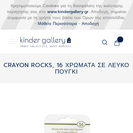
Χρησιμοποιούμε Cookies για τη διασφάλιση της καλύτερης
περιήγησης σας στο
www.kindergallery.gr
. Αποδοχή, σημαίνει
συμφωνία με τη χρήση τους βάσει των Όρων της ιστοσελίδας.
-
Μάθετε Περισσότερα
-
Αποδοχή
Το καλάθι
Αναζήτηση
Μετάβαση
στο
CRAYON ROCKS, 16 ΧΡΩΜΑΤΑ ΣΕ ΛΕΥΚΟ
περιεχόμενο
ΠΟΥΓΚΙ
Skip
to
the
end
of
the
images