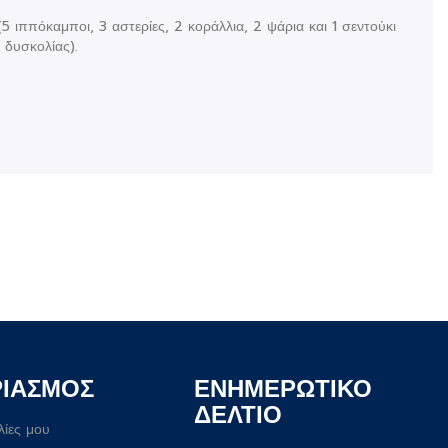
(5 ιππόκαμποι, 3 αστερίες, 2 κοράλλια, 2 ψάρια και 1 σεντούκι
 δυσκολίας).
ΡΙΑΣΜΟΣ
ΕΝΗΜΕΡΩΤΙΚΟ
ΔΕΛΤΙΟ
λίες μου