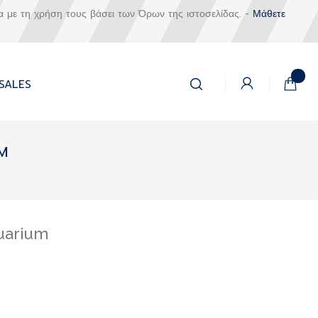
α με τη χρήση τους βάσει των Όρων της ιστοσελίδας. -
Μάθετε
Αναζήτηση
Το καλά
SALES
Αναζήτηση
M
quarium