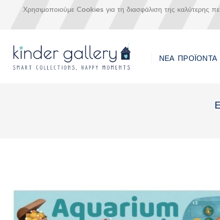
Χρησιμοποιούμε Cookies για τη διασφάλιση της καλύτερης π
ΝΕΑ ΠΡΟΪΟΝΤΑ
Μετάβαση
στο
περιεχόμενο
Skip
to
the
end
of
the
images