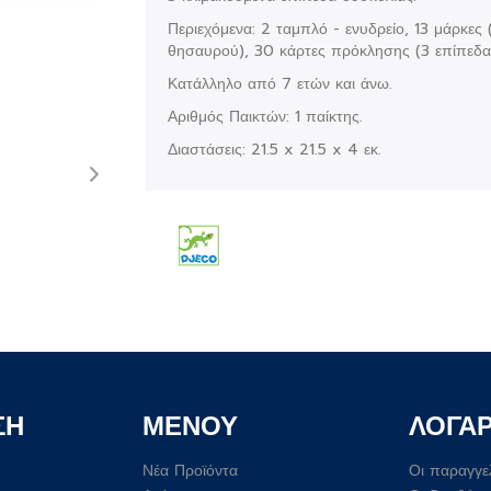
Περιεχόμενα: 2 ταμπλό - ενυδρείο, 13 μάρκες 
θησαυρού), 30 κάρτες πρόκλησης (3 επίπεδα
Κατάλληλο από 7 ετών και άνω.
Αριθμός Παικτών: 1 παίκτης.
Διαστάσεις: 21.5 x 21.5 x 4 εκ.
ΣΗ
ΜΕΝΟΥ
ΛΟΓΑ
Νέα Προϊόντα
Οι παραγγε