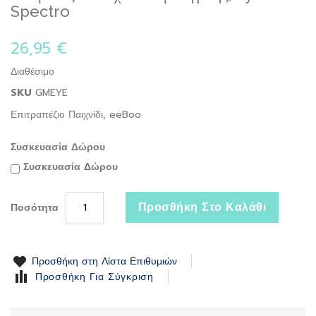
to
Spectro
the
beginning
26,95 €
of
the
Διαθέσιμο
images
gallery
SKU
GMEYE
Επιτραπέζιο Παιχνίδι, eeBoo
Συσκευασία Δώρου
Συσκευασία Δώρου
Προσθήκη Στο Καλάθι
Ποσότητα
Προσθήκη στη Λίστα Επιθυμιών
Προσθήκη Για Σύγκριση