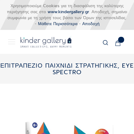
Χρησιμοποιούμε Cookies για τη διασφάλιση της καλύτερης
περιήγησης σας στο
www.kindergallery.gr
. Αποδοχή, σημαίνει
συμφωνία με τη χρήση τους βάσει των Όρων της ιστοσελίδας.
-
Μάθετε Περισσότερα
-
Αποδοχή
Το καλάθι
Αναζήτηση
Μετάβαση
στο
ΕΠΙΤΡΑΠΕΖΙΟ ΠΑΙΧΝΙΔΙ ΣΤΡΑΤΗΓΙΚΗΣ, EYE
περιεχόμενο
SPECTRO
Skip
to
the
end
of
the
images