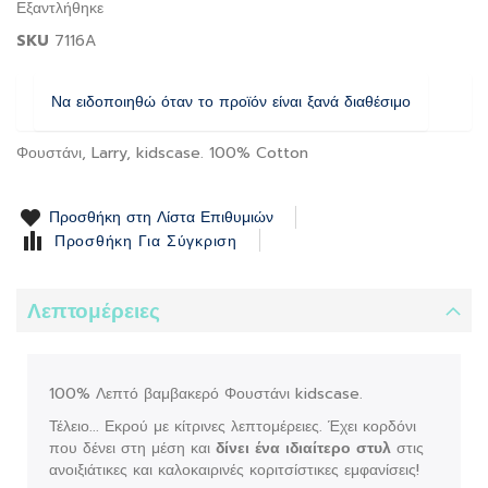
Εξαντλήθηκε
the
SKU
7116A
images
gallery
Να ειδοποιηθώ όταν το προϊόν είναι ξανά διαθέσιμο
Φουστάνι, Larry, kidscase. 100% Cotton
Προσθήκη στη Λίστα Επιθυμιών
Προσθήκη Για Σύγκριση
Λεπτομέρειες
100% Λεπτό βαμβακερό Φουστάνι kidscase.
Τέλειο... Εκρού με κίτρινες λεπτομέρειες. Έχει κορδόνι
που δένει στη μέση και
δίνει ένα ιδιαίτερο στυλ
στις
ανοιξιάτικες και καλοκαιρινές κοριτσίστικες εμφανίσεις!