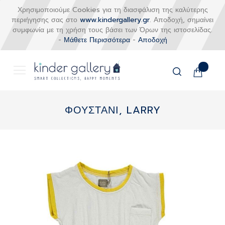
Χρησιμοποιούμε Cookies για τη διασφάλιση της καλύτερης
περιήγησης σας στο
www.kindergallery.gr
. Αποδοχή, σημαίνει
συμφωνία με τη χρήση τους βάσει των Όρων της ιστοσελίδας.
-
Μάθετε Περισσότερα
-
Αποδοχή
Το καλάθι
Αναζήτηση
Μετάβαση
στο
ΦΟΥΣΤΑΝΙ, LARRY
περιεχόμενο
Skip
to
the
end
of
the
images
gallery