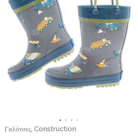
Skip
Γαλότσες, Construction
to