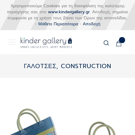
Χρησιμοποιούμε Cookies για τη διασφάλιση της καλύτερης
περιήγησης σας στο
www.kindergallery.gr
. Αποδοχή, σημαίνει
συμφωνία με τη χρήση τους βάσει των Όρων της ιστοσελίδας.
-
Μάθετε Περισσότερα
-
Αποδοχή
Το καλάθι
Αναζήτηση
Μετάβαση
στο
ΓΑΛΟΤΣΕΣ, CONSTRUCTION
περιεχόμενο
Skip
to
the
end
of
the
images
gallery