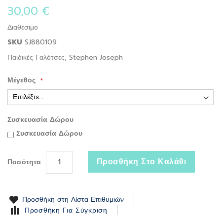
the
30,00 €
beginning
of
Διαθέσιμο
the
SKU
SJ880109
images
gallery
Παιδικές Γαλότσες, Stephen Joseph
Μέγεθος
Συσκευασία Δώρου
Συσκευασία Δώρου
Προσθήκη Στο Καλάθι
Ποσότητα
Προσθήκη στη Λίστα Επιθυμιών
Προσθήκη Για Σύγκριση