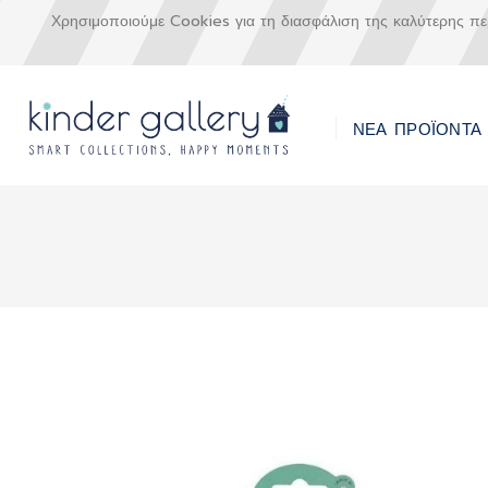
Χρησιμοποιούμε Cookies για τη διασφάλιση της καλύτερης π
ΝΕΑ ΠΡΟΪΟΝΤΑ
Μετάβαση
στο
περιεχόμενο
Skip
to
the
end
of
the
images