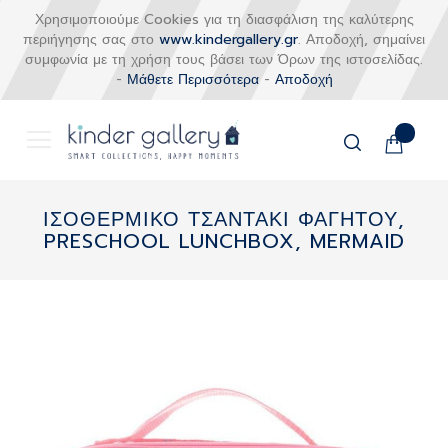
Χρησιμοποιούμε Cookies για τη διασφάλιση της καλύτερης
περιήγησης σας στο
www.kindergallery.gr
. Αποδοχή, σημαίνει
συμφωνία με τη χρήση τους βάσει των Όρων της ιστοσελίδας.
-
Μάθετε Περισσότερα
-
Αποδοχή
Το καλάθι
Αναζήτηση
Μετάβαση
στο
ΙΣΟΘΕΡΜΙΚΟ ΤΣΑΝΤΑΚΙ ΦΑΓΗΤΟΥ,
περιεχόμενο
PRESCHOOL LUNCHBOX, MERMAID
Skip
to
the
end
of
the
images