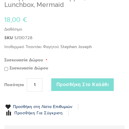
to
Lunchbox, Mermaid
the
beginning
18,00 €
of
the
Διαθέσιμο
images
gallery
SKU
SJ130728
Ισοθερμικό Τσαντάκι Φαγητού Stephen Joseph
Συσκευασία Δώρου
Συσκευασία Δώρου
Προσθήκη Στο Καλάθι
Ποσότητα
Προσθήκη στη Λίστα Επιθυμιών
Προσθήκη Για Σύγκριση