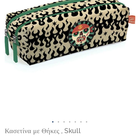
Skip
Κασετίνα με Θήκες , Skull
to