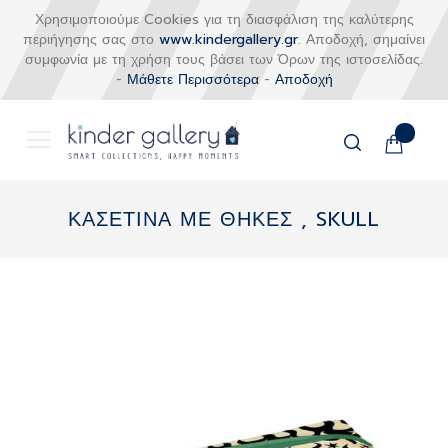
Χρησιμοποιούμε Cookies για τη διασφάλιση της καλύτερης
περιήγησης σας στο
www.kindergallery.gr
. Αποδοχή, σημαίνει
συμφωνία με τη χρήση τους βάσει των Όρων της ιστοσελίδας.
-
Μάθετε Περισσότερα
-
Αποδοχή
Το καλάθι
Αναζήτηση
Μετάβαση
στο
ΚΑΣΕΤΙΝΑ ΜΕ ΘΗΚΕΣ , SKULL
περιεχόμενο
Skip
to
the
end
of
the
images
gallery