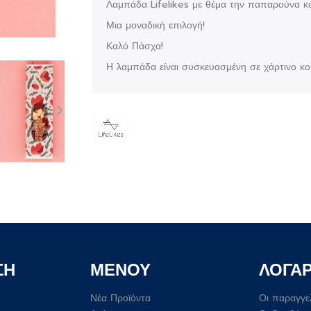
Λαμπάδα Lifelikes με θέμα την παπαρούνα κα
Μια μοναδική επιλογή!
Καλό Πάσχα!
Η λαμπάδα είναι συσκευασμένη σε χάρτινο κου
ΣΗ
ΜΕΝΟΥ
ΛΟΓΑ
Νέα Προϊόντα
Οι παραγγε