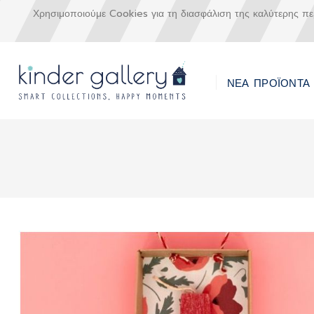
Χρησιμοποιούμε Cookies για τη διασφάλιση της καλύτερης π
ΝΕΑ ΠΡΟΪΟΝΤΑ
Μετάβαση
στο
περιεχόμενο
Skip
to
the
end
of
the
images