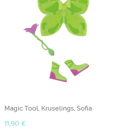
Skip
Magic Tool, Kruselings, Sofia
to
the
11,90 €
beginning
of