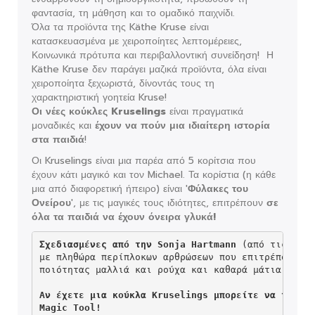
φαντασία, τη μάθηση και το ομαδικό παιχνίδι.
Όλα τα προϊόντα της Käthe Kruse είναι
κατασκευασμένα με χειροποίητες λεπτομέρειες,
Κοινωνικά πρότυπα και περιβαλλοντική συνείδηση! Η
Käthe Kruse δεν παράγει μαζικά προϊόντα, όλα είναι
χειροποίητα ξεχωριστά, δίνοντάς τους τη
χαρακτηριστική γοητεία Kruse!
Οι νέες κούκλες Kruselings
είναι πραγματικά
μοναδικές και
έχουν να πούν μια ιδιαίτερη ιστορία
στα παιδιά
!
Οι Kruselings είναι μια παρέα από 5 κορίτσια που
έχουν κάτι μαγικό και τον Michael. Τα κορίστια (η κάθε
μια από διαφορετική ήπειρο) είναι '
Φύλακες του
Ονείρου
', με τις μαγικές τους ιδιότητες, επιτρέπουν
σε
όλα τα παιδιά να έχουν όνειρα γλυκά!
Σχεδιασμένες από την Sonja Hartmann
 (από τις καλύ
με πληθώρα περίπλοκων αρθρώσεων που επιτρέπουν στ
ποιότητας μαλλιά και ρούχα και καθαρά μάτια από α
Αν έχετε μια κούκλα Kruselings μπορείτε να την με
Magic Tool!