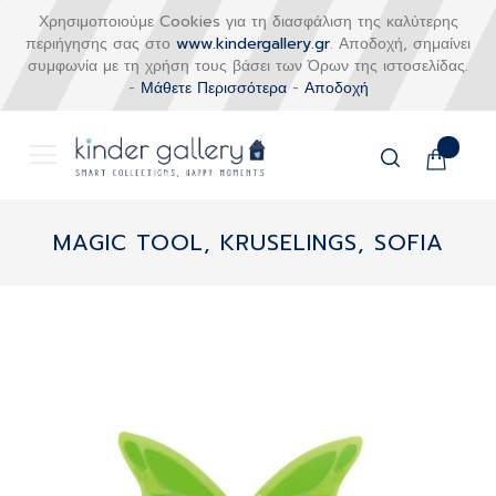
Χρησιμοποιούμε Cookies για τη διασφάλιση της καλύτερης
περιήγησης σας στο
www.kindergallery.gr
. Αποδοχή, σημαίνει
συμφωνία με τη χρήση τους βάσει των Όρων της ιστοσελίδας.
-
Μάθετε Περισσότερα
-
Αποδοχή
Το καλάθι
Αναζήτηση
Μετάβαση
στο
MAGIC TOOL, KRUSELINGS, SOFIA
περιεχόμενο
Skip
to
the
end
of
the
images
gallery