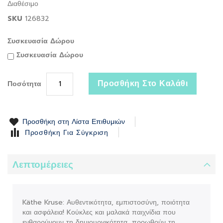
Διαθέσιμο
the
SKU
126832
images
gallery
Συσκευασία Δώρου
Συσκευασία Δώρου
Προσθήκη Στο Καλάθι
Ποσότητα
Προσθήκη στη Λίστα Επιθυμιών
Προσθήκη Για Σύγκριση
Λεπτομέρειες
Käthe Kruse: Αυθεντικότητα, εμπιστοσύνη, ποιότητα
και ασφάλεια! Kούκλες και μαλακά παιχνίδια που
ενθαρρύνουν τη δημιουργικότητα, προωθούν τη