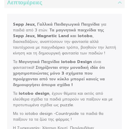
Λεπτομέρειες
Sepp Jeux, Γαλλικά Παιδαγωγικά Παιχνίδια
για
παιδιά από 3 ετών.
Τα μαγνητικά παιχνίδια της
Sepp Jeux, Magnetic Land και iotobo
,
διασκεδάζουν, αναπτύσουν την φαντασία αλλά
ταυτόχρονα με παιχνιδιάρικο τρόπο, βοηθούν την λεπτή
κίνηση και τη δημιουργική φαντασία των παιδιών !
Τα
Μαγνητικά Παιχνίδια iotobo Design
είναι
φανταστικά!
Στηρίζονται στην μοναδική ιδέα ότι
χρησιμοποιώντας μόνο 3 σχήματα που
προέρχονται από τον κύκλο μπορεί κανείς να
δημιουργήσει άπειρα σχέδια !
Τα
iotobo design
, έχουν θέματα και εκτός από
ελεύθερα σχέδια τα παιδιά μπορούν να παίξουν και με
προτυπωμένα σχέδια ως puzzle.
Με το iotobo design -Countryside τα παιδιά θα
παίξουν τα τα ζώα της φάρμας !
Η Συσκευασία- Χάρτινο Κουτί, Περιλαμβάνει: