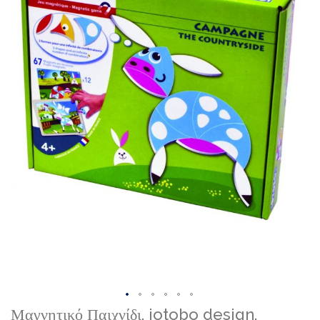
gallery
Skip
Μαγνητικό Παιχνίδι, iotobo design,