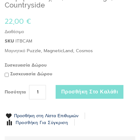
to
Countryside
the
beginning
22,00 €
of
the
Διαθέσιμο
images
gallery
SKU
ITBCAM
Μαγνητικό Puzzle, MagneticLand, Cosmos
Συσκευασία Δώρου
Συσκευασία Δώρου
Προσθήκη Στο Καλάθι
Ποσότητα
Προσθήκη στη Λίστα Επιθυμιών
Προσθήκη Για Σύγκριση