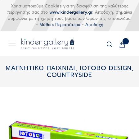
Χρησιμοποιούμε Cookies για τη διασφάλιση της καλύτερης
περιήγησης σας στο
www.kindergallery.gr
. Αποδοχή, σημαίνει
συμφωνία με τη χρήση τους βάσει των Όρων της ιστοσελίδας.
-
Μάθετε Περισσότερα
-
Αποδοχή
Το καλάθι
Αναζήτηση
Μετάβαση
στο
ΜΑΓΝΗΤΙΚΟ ΠΑΙΧΝΙΔΙ, IOTOBO DESIGN,
περιεχόμενο
COUNTRYSIDE
Skip
to
the
end
of
the
images