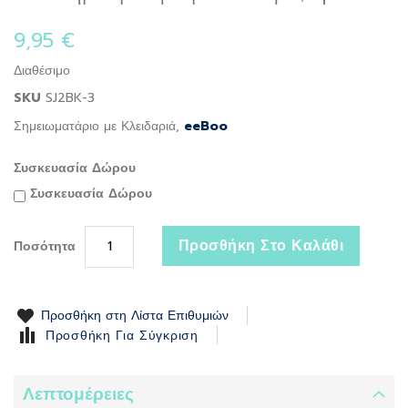
to
the
9,95 €
beginning
of
Διαθέσιμο
the
SKU
SJ2BK-3
images
gallery
Σημειωματάριο με Κλειδαριά,
eeBoo
Συσκευασία Δώρου
Συσκευασία Δώρου
Προσθήκη Στο Καλάθι
Ποσότητα
Προσθήκη στη Λίστα Επιθυμιών
Προσθήκη Για Σύγκριση
Λεπτομέρειες