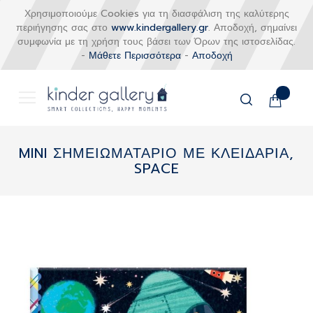
Χρησιμοποιούμε Cookies για τη διασφάλιση της καλύτερης
περιήγησης σας στο
www.kindergallery.gr
. Αποδοχή, σημαίνει
συμφωνία με τη χρήση τους βάσει των Όρων της ιστοσελίδας.
-
Μάθετε Περισσότερα
-
Αποδοχή
Το καλάθι
Αναζήτηση
Μετάβαση
στο
MINI ΣΗΜΕΙΩΜΑΤΑΡΙΟ ΜΕ ΚΛΕΙΔΑΡΙΑ,
περιεχόμενο
SPACE
Skip
to
the
end
of
the
images