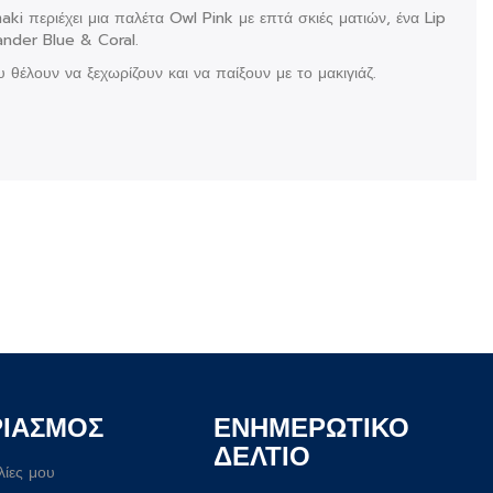
ki περιέχει μια παλέτα Owl Pink με επτά σκιές ματιών, ένα Lip
ander Blue & Coral.
 θέλουν να ξεχωρίζουν και να παίξουν με το μακιγιάζ.
ΡΙΑΣΜΟΣ
ΕΝΗΜΕΡΩΤΙΚΟ
ΔΕΛΤΙΟ
λίες μου