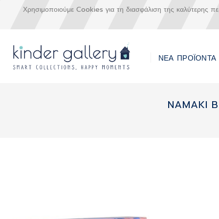
Χρησιμοποιούμε Cookies για τη διασφάλιση της καλύτερης π
ΝΕΑ ΠΡΟΪΟΝΤΑ
Μετάβαση
στο
NAMAKI B
περιεχόμενο
Skip
to
the
end
of
the
images