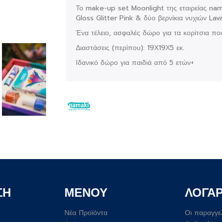
Το make-up set Moonlight της εταιρείας nama
Gloss Glitter Pink & δύο βερνίκια νυχιών Lav
Ένα τέλειο, ασφαλές δώρο για τα κορίτσια που
Διαστάσεις (περίπου): 19Χ19Χ5 εκ.
Ιδανικό δώρο για παιδιά από 5 ετών+
ΣΗ
ΜΕΝΟΥ
ΛΟΓΑ
Νέα Προϊόντα
Οι παραγγε