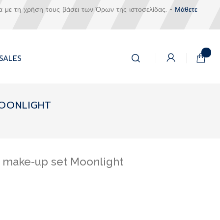
α με τη χρήση τους βάσει των Όρων της ιστοσελίδας. -
Μάθετε
Αναζήτηση
Το καλά
SALES
Αναζήτηση
MOONLIGHT
ry make-up set Moonlight