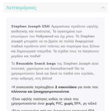
Λεπτομέρειες
Stephen Joseph USA
! Αμερικάνικα προϊόντα υψηλής
αισθητικής και ποιότητας. Τα αγαπημένα των
επωνύμων του Hollywood και όχι μόνο. Τα Stephen
Joseph μπορείτε να τα βρείτε σε πολλά διαφορετικά
παιδικά προϊόντα από τσάντες και παγούρια έως ξύλινα
και δημιουργικά παιχνίδια. Τα σχέδια τους τα λατρέυουν
μεγάλοι και παιδιά!
Τα
Reusable Snack bags
της Stephen Joseph είναι
ποιοτικά, χαρούμενα και διασκεδαστικά! Θα τα
χρησιμοποιούν ξανά και ξανά τα παιδιά στο σχολείο,
στην εκδρομή, στη βόλτα!
-Η συσκευασία περιλαμβάνει
2 σακουλάκια
για σνάκ που
πλένονται και ξαναχρησιμοποιούνται
.
-Είναι υψηλής ποιότητας καθώς τα υλικά που
χρησιμοποιούνται είναι
χωρίς
PVC,
χωρίς
ΒΡΑ, μη τοξικά
-Είναι εγκεκριμένα από τον Αμερικάνικο οργανισμό FDA.