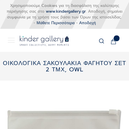
Χρησιμοποιούμε Cookies για τη διασφάλιση της καλύτερης
περιήγησης σας στο
www.kindergallery.gr
. Αποδοχή, σημαίνει
συμφωνία με τη χρήση τους βάσει των Όρων της ιστοσελίδας.
-
Μάθετε Περισσότερα
-
Αποδοχή
Το καλάθι
Αναζήτηση
Μετάβαση
στο
ΟΙΚΟΛΟΓΙΚΑ ΣΑΚΟΥΛΑΚΙΑ ΦΑΓΗΤΟΥ ΣΕΤ
περιεχόμενο
2 ΤΜΧ, OWL
Skip
to
the
end
of
the
images