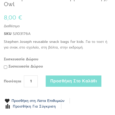
to
Owl
the
beginning
8,00 €
of
the
Διαθέσιμο
images
gallery
SKU
SJ103176A
Stephen Joseph reusable snack bags for kids. Για το τοστ ή
για σνακ..στο σχολείο, στη βόλτα, στην εκδρομή.
Συσκευασία Δώρου
Συσκευασία Δώρου
Προσθήκη Στο Καλάθι
Ποσότητα
Προσθήκη στη Λίστα Επιθυμιών
Προσθήκη Για Σύγκριση