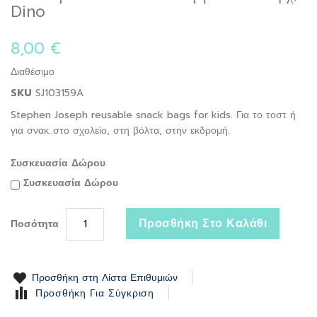
to
Dino
the
beginning
8,00 €
of
the
Διαθέσιμο
images
gallery
SKU
SJ103159A
Stephen Joseph reusable snack bags for kids. Για το τοστ ή
για σνακ..στο σχολείο, στη βόλτα, στην εκδρομή.
Συσκευασία Δώρου
Συσκευασία Δώρου
Προσθήκη Στο Καλάθι
Ποσότητα
Προσθήκη στη Λίστα Επιθυμιών
Προσθήκη Για Σύγκριση