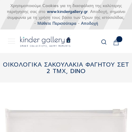
Χρησιμοποιούμε Cookies για τη διασφάλιση της καλύτερης
περιήγησης σας στο
www.kindergallery.gr
. Αποδοχή, σημαίνει
συμφωνία με τη χρήση τους βάσει των Όρων της ιστοσελίδας.
-
Μάθετε Περισσότερα
-
Αποδοχή
Το καλάθι
Αναζήτηση
Μετάβαση
στο
ΟΙΚΟΛΟΓΙΚΑ ΣΑΚΟΥΛΑΚΙΑ ΦΑΓΗΤΟΥ ΣΕΤ
περιεχόμενο
2 ΤΜΧ, DINO
Skip
to
the
end
of
the
images