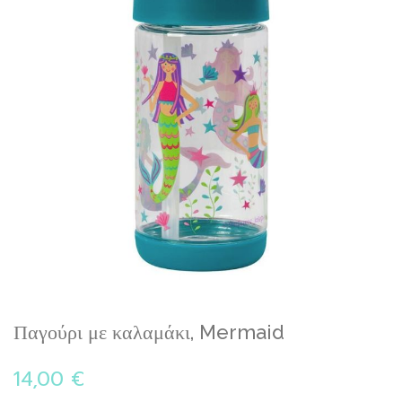
Skip
Παγούρι με καλαμάκι, Mermaid
to
the
14,00 €
beginning
of