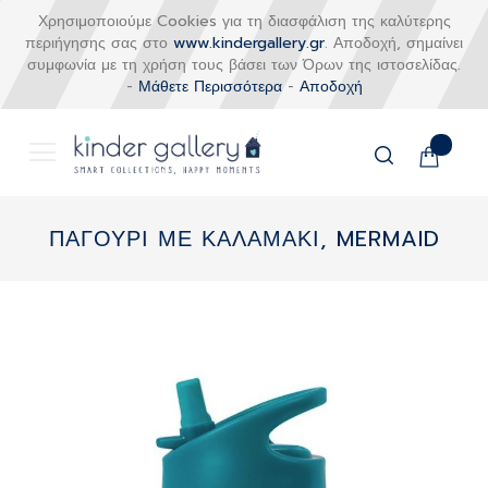
Χρησιμοποιούμε Cookies για τη διασφάλιση της καλύτερης
περιήγησης σας στο
www.kindergallery.gr
. Αποδοχή, σημαίνει
συμφωνία με τη χρήση τους βάσει των Όρων της ιστοσελίδας.
-
Μάθετε Περισσότερα
-
Αποδοχή
Το καλάθι
Αναζήτηση
Μετάβαση
στο
ΠΑΓΟΥΡΙ ΜΕ ΚΑΛΑΜΑΚΙ, MERMAID
περιεχόμενο
Skip
to
the
end
of
the
images
gallery