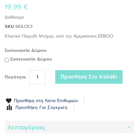
the
19,99 €
beginning
of
Διαθέσιμο
the
SKU
MGLOE3
images
gallery
Κλασικό Παιχνίδι Μνήμης από την Αμερικάνικη EEBOO.
Συσκευασία Δώρου
Συσκευασία Δώρου
Προσθήκη Στο Καλάθι
Ποσότητα
Προσθήκη στη Λίστα Επιθυμιών
Προσθήκη Για Σύγκριση
Λεπτομέρειες