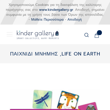
Χρησιμοποιούμε Cookies για τη διασφάλιση της καλύτερης
περιήγησης σας στο
www.kindergallery.gr
. Αποδοχή, σημαίνει
συμφωνία με τη χρήση τους βάσει των Όρων της ιστοσελίδας.
-
Μάθετε Περισσότερα
-
Αποδοχή
Το καλάθι
Αναζήτηση
Μετάβαση
στο
ΠΑΙΧΝΙΔΙ ΜΝΗΜΗΣ ,LIFE ON EARTH
περιεχόμενο
Skip
to
the
end
of
the
images
gallery