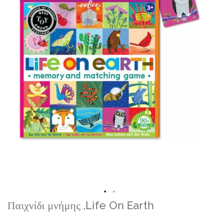
Skip
Παιχνίδι μνήμης ,Life On Earth
to