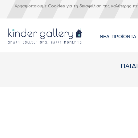
Χρησιμοποιούμε Cookies για τη διασφάλιση της καλύτερης π
ΝΕΑ ΠΡΟΪΟΝΤΑ
Μετάβαση
στο
ΠΑΙΔ
περιεχόμενο
Skip
to
the
end
of
the
images