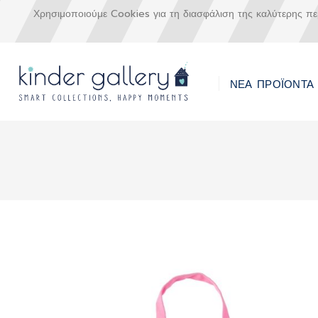
Χρησιμοποιούμε Cookies για τη διασφάλιση της καλύτερης π
ΝΕΑ ΠΡΟΪΟΝΤΑ
Μετάβαση
στο
περιεχόμενο
Skip
to
the
end
of
the
images