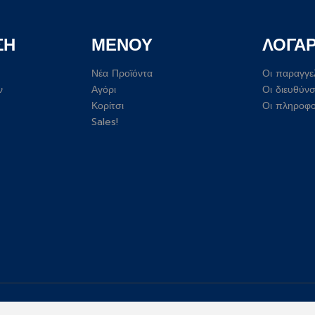
ΣΗ
ΜΕΝΟΥ
ΛΟΓΑ
Νέα Προϊόντα
Οι παραγγε
ν
Αγόρι
Οι διευθύνσ
Κορίτσι
Οι πληροφο
Sales!