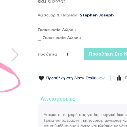
SKU
SJ129702
Αξεσουάρ & Παιχνίδια,
Stephen Joseph
Συσκευασία Δώρου
Συσκευασία Δώρου
Προσθήκη Στο Κ
Ποσότητα
Προσθήκη στη Λίστα Επιθυμιών
Π
Λεπτομέρειες
Ετοιμάστε το μικρό σας για δημιουργική δια
Τέλεια για ζωγραφική, κηπουρική, μαγειρική κα
Με ρυθμιζόμενους ιμάντες και κλείσιμο με γάν