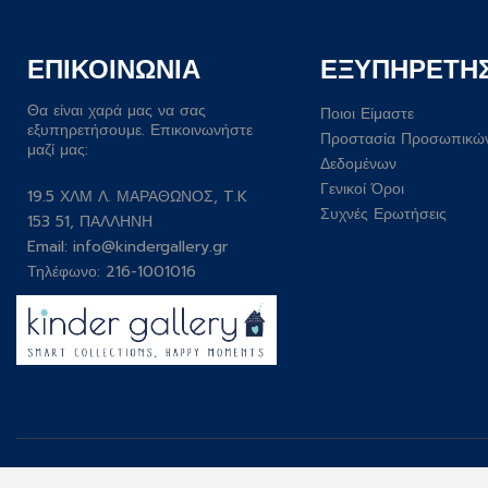
ΕΠΙΚΟΙΝΩΝΙΑ
ΕΞΥΠΗΡΕΤΗ
Θα είναι χαρά μας να σας
Ποιοι Είμαστε
εξυπηρετήσουμε. Επικοινωνήστε
Προστασία Προσωπικώ
μαζί μας:
Δεδομένων
Γενικοί Όροι
19.5 ΧΛΜ Λ. ΜΑΡΑΘΩΝΟΣ, T.K
Συχνές Ερωτήσεις
153 51, ΠΑΛΛΗΝΗ
Email:
info@kindergallery.gr
Τηλέφωνο: 216-1001016
Developed by
Wesolve