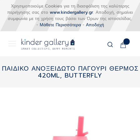
Χρησιμοποιούμε Cookies για τη διασφάλιση της καλύτερης
περιήγησης σας στο
www.kindergallery.gr
. Αποδοχή, σημαίνει
συμφωνία με τη χρήση τους βάσει των Όρων της ιστοσελίδας.
-
Μάθετε Περισσότερα
-
Αποδοχή
Το καλάθι
Αναζήτηση
Μετάβαση
στο
ΠΑΙΔΙΚΟ ΑΝΟΞΕΙΔΩΤΟ ΠΑΓΟΥΡΙ ΘΕΡΜΟΣ
περιεχόμενο
420ML, BUTTERFLY
Skip
to
the
end
of
the
images