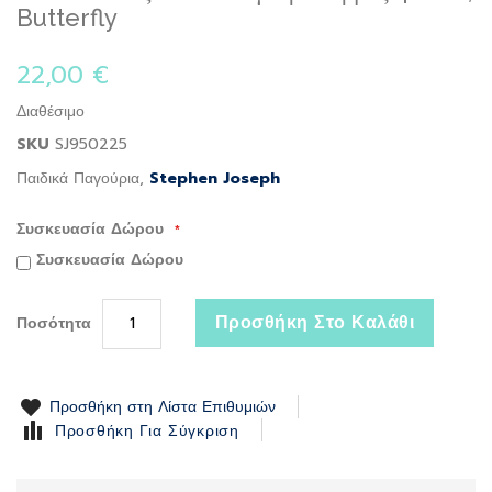
to
Butterfly
the
beginning
22,00 €
of
the
Διαθέσιμο
images
gallery
SKU
SJ950225
Παιδικά Παγούρια,
Stephen Joseph
Συσκευασία Δώρου
Συσκευασία Δώρου
Προσθήκη Στο Καλάθι
Ποσότητα
Προσθήκη στη Λίστα Επιθυμιών
Προσθήκη Για Σύγκριση