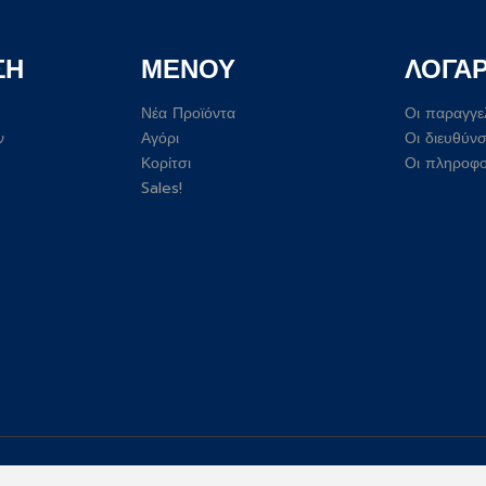
ΣΗ
ΜΕΝΟΥ
ΛΟΓΑ
Νέα Προϊόντα
Οι παραγγε
ν
Αγόρι
Οι διευθύνσ
Κορίτσι
Οι πληροφο
Sales!