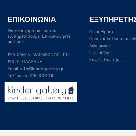
ΕΠΙΚΟΙΝΩΝΙΑ
ΕΞΥΠΗΡΕΤΗ
Θα είναι χαρά μας να σας
Ποιοι Είμαστε
εξυπηρετήσουμε. Επικοινωνήστε
Προστασία Προσωπικώ
μαζί μας:
Δεδομένων
Γενικοί Όροι
19.5 ΧΛΜ Λ. ΜΑΡΑΘΩΝΟΣ, T.K
Συχνές Ερωτήσεις
153 51, ΠΑΛΛΗΝΗ
Email:
info@kindergallery.gr
Τηλέφωνο: 216-1001016
Developed by
Wesolve