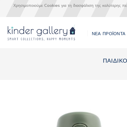
Χρησιμοποιούμε Cookies για τη διασφάλιση της καλύτερης π
ΝΕΑ ΠΡΟΪΟΝΤΑ
Μετάβαση
στο
ΠΑΙΔΙΚ
περιεχόμενο
Skip
to
the
end
of
the
images