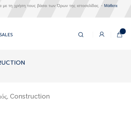
α με τη χρήση τους βάσει των Όρων της ιστοσελίδας. -
Μάθετε
Αναζήτηση
Το καλά
SALES
Αναζήτηση
RUCTION
μός, Construction