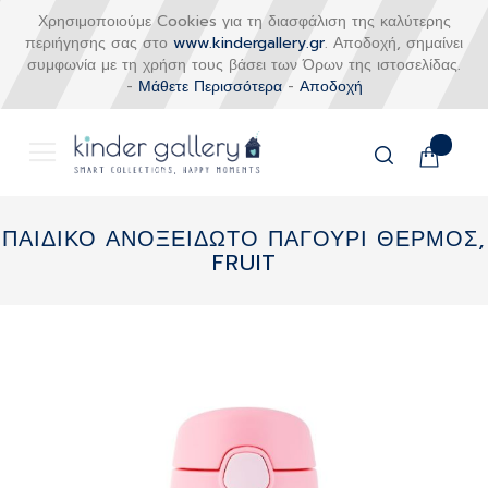
Χρησιμοποιούμε Cookies για τη διασφάλιση της καλύτερης
περιήγησης σας στο
www.kindergallery.gr
. Αποδοχή, σημαίνει
συμφωνία με τη χρήση τους βάσει των Όρων της ιστοσελίδας.
-
Μάθετε Περισσότερα
-
Αποδοχή
Το καλάθι
Αναζήτηση
Μετάβαση
στο
ΠΑΙΔΙΚΟ ΑΝΟΞΕΙΔΩΤΟ ΠΑΓΟΥΡΙ ΘΕΡΜΟΣ,
περιεχόμενο
FRUIT
Skip
to
the
end
of
the
images