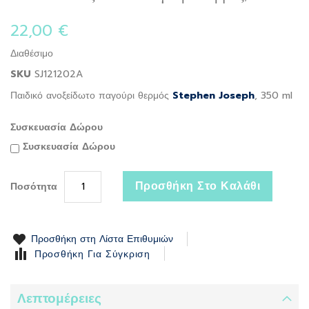
to
the
22,00 €
beginning
of
Διαθέσιμο
the
SKU
SJ121202A
images
gallery
Παιδικό ανοξείδωτο παγούρι θερμός
Stephen Joseph
, 350 ml
Συσκευασία Δώρου
Συσκευασία Δώρου
Προσθήκη Στο Καλάθι
Ποσότητα
Προσθήκη στη Λίστα Επιθυμιών
Προσθήκη Για Σύγκριση
Λεπτομέρειες