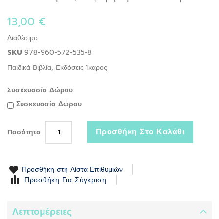
to
the
13,00 €
beginning
of
Διαθέσιμο
the
SKU
978-960-572-535-8
images
gallery
Παιδικά Βιβλία, Εκδόσεις Ίκαρος
Συσκευασία Δώρου
Συσκευασία Δώρου
Προσθήκη Στο Καλάθι
Ποσότητα
Προσθήκη στη Λίστα Επιθυμιών
Προσθήκη Για Σύγκριση
Λεπτομέρειες