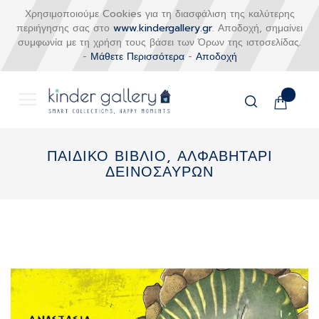
Χρησιμοποιούμε Cookies για τη διασφάλιση της καλύτερης
περιήγησης σας στο
www.kindergallery.gr
. Αποδοχή, σημαίνει
συμφωνία με τη χρήση τους βάσει των Όρων της ιστοσελίδας.
-
Μάθετε Περισσότερα
-
Αποδοχή
Το καλάθι
Αναζήτηση
Μετάβαση
στο
ΠΑΙΔΙΚΟ ΒΙΒΛΙΟ, ΑΛΦΑΒΗΤΑΡΙ
περιεχόμενο
ΔΕΙΝΟΣΑΥΡΩΝ
Skip
to
the
end
of
the
images