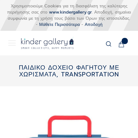
Χρησιμοποιούμε Cookies για τη διασφάλιση της καλύτερης
περιήγησης σας στο
www.kindergallery.gr
. Αποδοχή, σημαίνει
συμφωνία με τη χρήση τους βάσει των Όρων της ιστοσελίδας.
-
Μάθετε Περισσότερα
-
Αποδοχή
Το καλάθι
Αναζήτηση
Μετάβαση
στο
ΠΑΙΔΙΚΟ ΔΟΧΕΙΟ ΦΑΓΗΤΟΥ ΜΕ
περιεχόμενο
ΧΩΡΙΣΜΑΤΑ, TRANSPORTATION
Skip
to
the
end
of
the
images