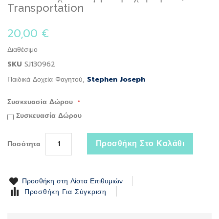
to
Transportation
the
beginning
20,00 €
of
the
Διαθέσιμο
images
gallery
SKU
SJ130962
Παιδικά Δοχεία Φαγητού,
Stephen Joseph
Συσκευασία Δώρου
Συσκευασία Δώρου
Προσθήκη Στο Καλάθι
Ποσότητα
Προσθήκη στη Λίστα Επιθυμιών
Προσθήκη Για Σύγκριση