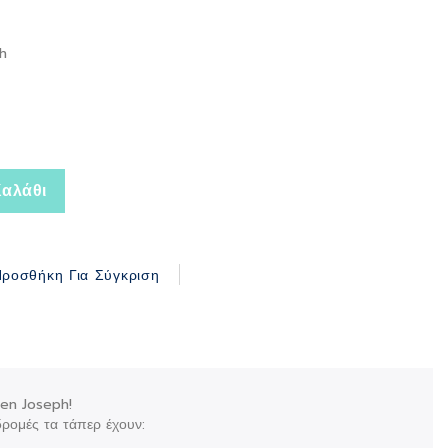
h
αλάθι
ροσθήκη Για Σύγκριση
hen Joseph!
κδρομές τα τάπερ έχουν: