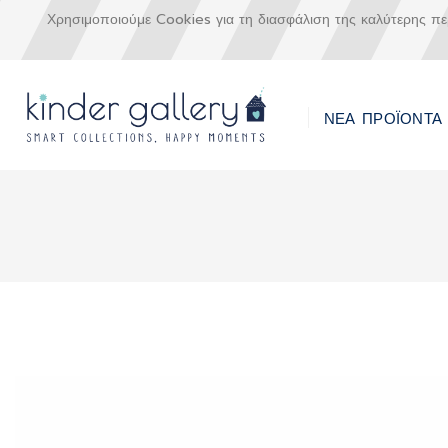
Χρησιμοποιούμε Cookies για τη διασφάλιση της καλύτερης π
ΝΕΑ ΠΡΟΪΟΝΤΑ
Μετάβαση
στο
περιεχόμενο
Skip
to
the
end
of
the
images