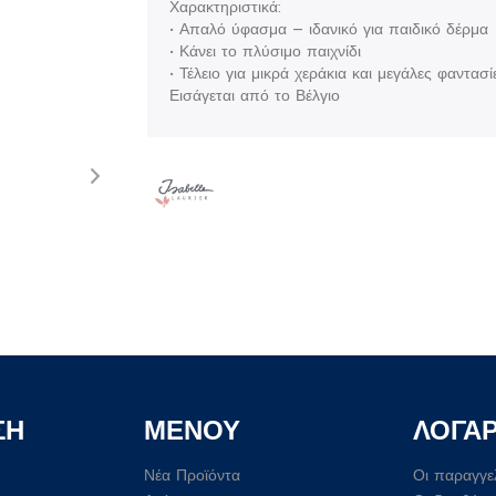
Χαρακτηριστικά:
• Απαλό ύφασμα – ιδανικό για παιδικό δέρμα
• Κάνει το πλύσιμο παιχνίδι
• Τέλειο για μικρά χεράκια και μεγάλες φαντασί
Εισάγεται από το Βέλγιο
ΣΗ
ΜΕΝΟΥ
ΛΟΓΑ
Νέα Προϊόντα
Οι παραγγε