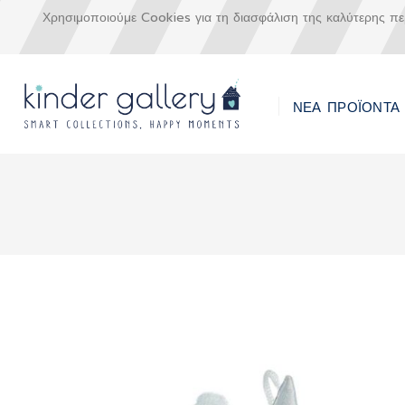
Χρησιμοποιούμε Cookies για τη διασφάλιση της καλύτερης π
ΝΕΑ ΠΡΟΪΟΝΤΑ
Μετάβαση
στο
περιεχόμενο
Skip
to
the
end
of
the
images