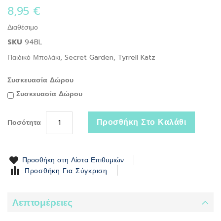
the
8,95 €
beginning
of
Διαθέσιμο
the
SKU
94BL
images
gallery
Παιδικό Μπολάκι, Secret Garden, Tyrrell Katz
Συσκευασία Δώρου
Συσκευασία Δώρου
Προσθήκη Στο Καλάθι
Ποσότητα
Προσθήκη στη Λίστα Επιθυμιών
Προσθήκη Για Σύγκριση
Λεπτομέρειες