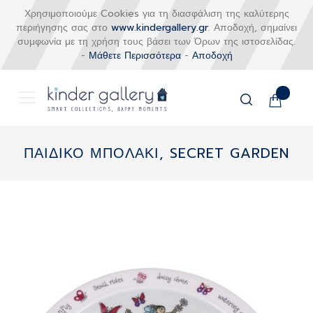
Χρησιμοποιούμε Cookies για τη διασφάλιση της καλύτερης
περιήγησης σας στο
www.kindergallery.gr
. Αποδοχή, σημαίνει
συμφωνία με τη χρήση τους βάσει των Όρων της ιστοσελίδας.
-
Μάθετε Περισσότερα
-
Αποδοχή
Το καλάθι
Αναζήτηση
Μετάβαση
στο
ΠΑΙΔΙΚΟ ΜΠΟΛΑΚΙ, SECRET GARDEN
περιεχόμενο
Skip
to
the
end
of
the
images
gallery