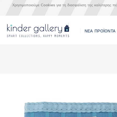
Χρησιμοποιούμε Cookies για τη διασφάλιση της καλύτερης π
ΝΕΑ ΠΡΟΪΟΝΤΑ
Μετάβαση
στο
περιεχόμενο
Skip
to
the
end
of
the
images