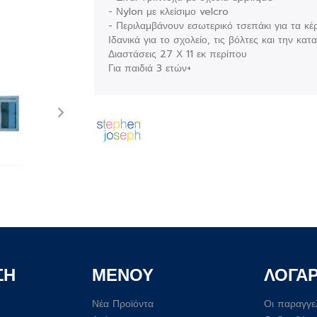
- Νylon με κλείσιμο velcro
- Περιλαμβάνουν εσωτερικό τσεπάκι για τα κέ
Ιδανικά για το σχολείο, τις βόλτες και την κα
Διαστάσεις 27 Χ 11 εκ περίπου
Για παιδιά 3 ετών+
ΣΗ
ΜΕΝΟΥ
ΛΟΓΑ
Νέα Προϊόντα
Οι παραγγε