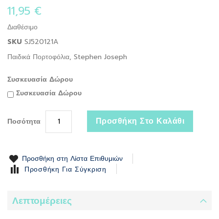
the
11,95 €
beginning
of
Διαθέσιμο
the
SKU
SJ520121A
images
gallery
Παιδικά Πορτοφόλια, Stephen Joseph
Συσκευασία Δώρου
Συσκευασία Δώρου
Προσθήκη Στο Καλάθι
Ποσότητα
Προσθήκη στη Λίστα Επιθυμιών
Προσθήκη Για Σύγκριση
Λεπτομέρειες