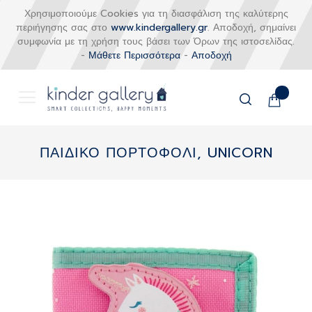
Χρησιμοποιούμε Cookies για τη διασφάλιση της καλύτερης
περιήγησης σας στο
www.kindergallery.gr
. Αποδοχή, σημαίνει
συμφωνία με τη χρήση τους βάσει των Όρων της ιστοσελίδας.
-
Μάθετε Περισσότερα
-
Αποδοχή
Το καλάθι
Αναζήτηση
Μετάβαση
στο
ΠΑΙΔΙΚΟ ΠΟΡΤΟΦΟΛΙ, UNICORN
περιεχόμενο
Skip
to
the
end
of
the
images
gallery