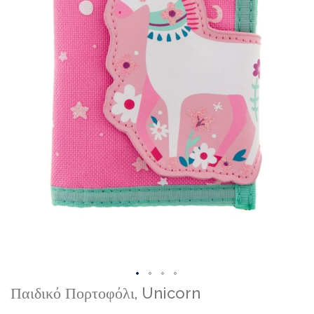
Skip
Παιδικό Πορτοφόλι, Unicorn
to