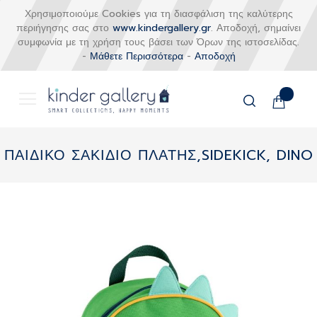
Χρησιμοποιούμε Cookies για τη διασφάλιση της καλύτερης
περιήγησης σας στο
www.kindergallery.gr
. Αποδοχή, σημαίνει
συμφωνία με τη χρήση τους βάσει των Όρων της ιστοσελίδας.
-
Μάθετε Περισσότερα
-
Αποδοχή
Το καλάθι
Αναζήτηση
Μετάβαση
στο
ΠΑΙΔΙΚΟ ΣΑΚΙΔΙΟ ΠΛΑΤΗΣ,SIDEKICK, DINO
περιεχόμενο
Skip
to
the
end
of
the
images
gallery