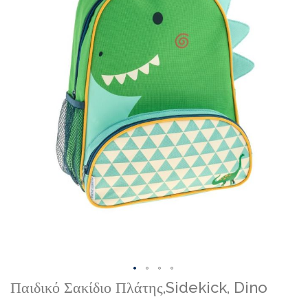
Skip
Παιδικό Σακίδιο Πλάτης,Sidekick, Dino
to