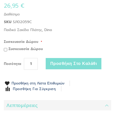
the
26,95 €
beginning
of
Διαθέσιμο
the
SKU
SJ102059C
images
gallery
Παιδικό Σακίδιο Πλάτης, Dino
Συσκευασία Δώρου
Συσκευασία Δώρου
Προσθήκη Στο Καλάθι
Ποσότητα
Προσθήκη στη Λίστα Επιθυμιών
Προσθήκη Για Σύγκριση
Λεπτομέρειες