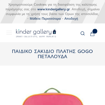
Χρησιμοποιούμε Cookies για τη διασφάλιση της καλύτερης
περιήγησης σας στο
www.kindergallery.gr
. Αποδοχή, σημαίνει
συμφωνία με τη χρήση τους βάσει των Όρων της ιστοσελίδας.
-
Μάθετε Περισσότερα
-
Αποδοχή
Το καλάθι
Αναζήτηση
Μετάβαση
στο
ΠΑΙΔΙΚΟ ΣΑΚΙΔΙΟ ΠΛΑΤΗΣ GOGO
περιεχόμενο
ΠΕΤΑΛΟΥΔΑ
Skip
to
the
end
of
the
images