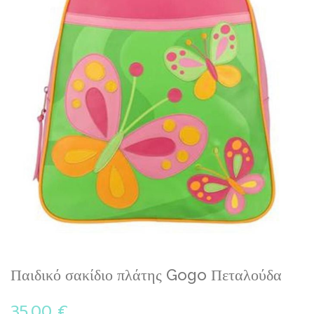
gallery
Skip
Παιδικό σακίδιο πλάτης Gogo Πεταλούδα
to
the
35,00 €