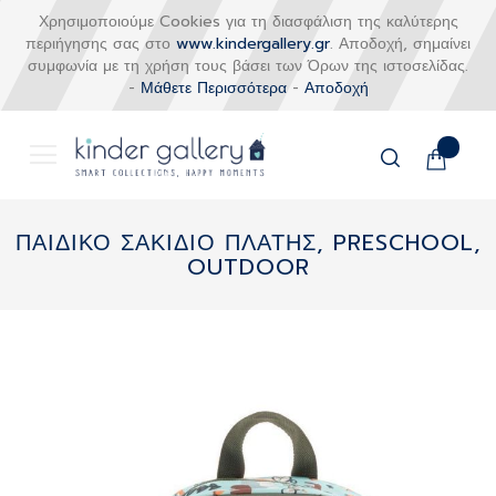
Χρησιμοποιούμε Cookies για τη διασφάλιση της καλύτερης
περιήγησης σας στο
www.kindergallery.gr
. Αποδοχή, σημαίνει
συμφωνία με τη χρήση τους βάσει των Όρων της ιστοσελίδας.
-
Μάθετε Περισσότερα
-
Αποδοχή
Το καλάθι
Αναζήτηση
Μετάβαση
στο
ΠΑΙΔΙΚΟ ΣΑΚΙΔΙΟ ΠΛΑΤΗΣ, PRESCHOOL,
περιεχόμενο
OUTDOOR
Skip
to
the
end
of
the
images