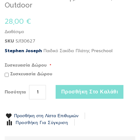
to
Outdoor
the
beginning
28,00 €
of
the
Διαθέσιμο
images
gallery
SKU
SJ130627
Stephen Joseph
Παιδικό Σακίδιο Πλάτης Preschool
Συσκευασία Δώρου
Συσκευασία Δώρου
Προσθήκη Στο Καλάθι
Ποσότητα
Προσθήκη στη Λίστα Επιθυμιών
Προσθήκη Για Σύγκριση