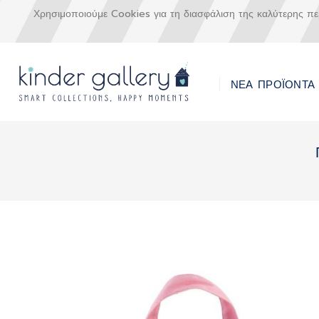
Χρησιμοποιούμε Cookies για τη διασφάλιση της καλύτερης π
ΝΕΑ ΠΡΟΪΟΝΤΑ
Μετάβαση
στο
περιεχόμενο
Skip
to
the
end
of
the
images