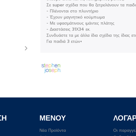
Σε super σχέδια που θα ξετρελάνουν τα παιδι
- Πλένονται στο πλυντήριο
- Έχουν μαγνητικό κούμπωμα
- Με υφασμάτινους ιμάντες πλάτης
- Διαστάσεις 31Χ34 εκ.
Συνδυάστε τα με άλλα ίδια σχέδια της ίδιας ετα
Για παιδιά 3 ετών+
ΣΗ
ΜΕΝΟΥ
ΛΟΓΑ
Νέα Προϊόντα
Οι παραγγε