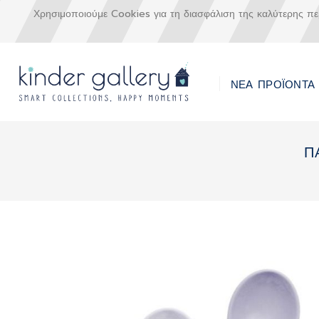
Χρησιμοποιούμε Cookies για τη διασφάλιση της καλύτερης π
ΝΕΑ ΠΡΟΪΟΝΤΑ
Μετάβαση
στο
Π
περιεχόμενο
Skip
to
the
end
of
the
images