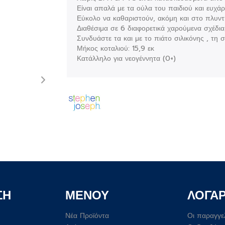
Είναι απαλά με τα ούλα του παιδιού και ευχά
Εύκολο να καθαριστούν, ακόμη και στο πλυντ
Διαθέσιμα σε 6 διαφορετικά χαρούμενα σχέδια
Συνδυάστε τα και με το πιάτο σιλικόνης , τη σα
Μήκος κοταλιού: 15,9 εκ
Κατάλληλο για νεογέννητα (0+)
ΣΗ
ΜΕΝΟΥ
ΛΟΓΑ
Νέα Προϊόντα
Οι παραγγε