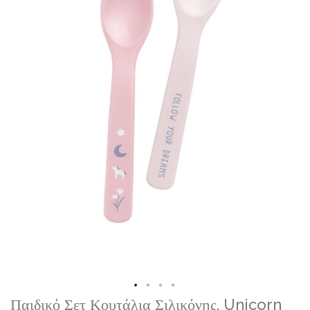
gallery
Skip
Παιδικό Σετ Κουτάλια Σιλικόνης, Unicorn