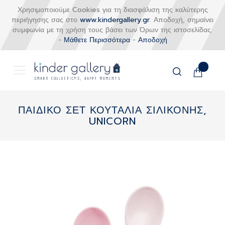
Χρησιμοποιούμε Cookies για τη διασφάλιση της καλύτερης
περιήγησης σας στο
www.kindergallery.gr
. Αποδοχή, σημαίνει
συμφωνία με τη χρήση τους βάσει των Όρων της ιστοσελίδας.
-
Μάθετε Περισσότερα
-
Αποδοχή
Το καλάθι
Αναζήτηση
Μετάβαση
στο
ΠΑΙΔΙΚΟ ΣΕΤ ΚΟΥΤΑΛΙΑ ΣΙΛΙΚΟΝΗΣ,
περιεχόμενο
UNICORN
Skip
to
the
end
of
the
images