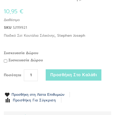
to
the
10,95 €
beginning
of
Διαθέσιμο
the
SKU
SJ119921
images
gallery
Παιδικό Σετ Κουτάλια Σιλικόνης, Stephen Joseph
Συσκευασία Δώρου
Συσκευασία Δώρου
Προσθήκη Στο Καλάθι
Ποσότητα
Προσθήκη στη Λίστα Επιθυμιών
Προσθήκη Για Σύγκριση