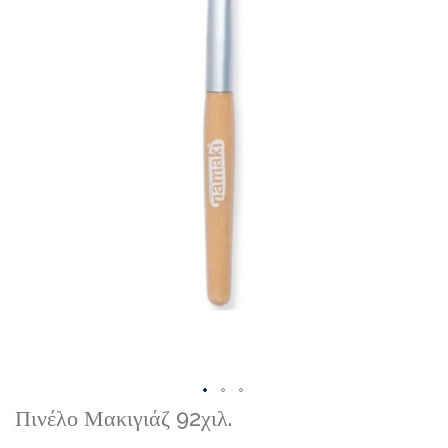
Skip
Πινέλο Μακιγιάζ 92χιλ.
to