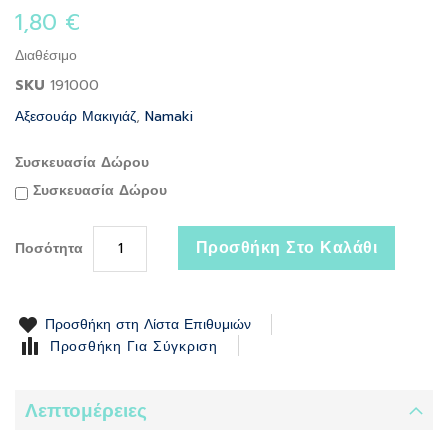
the
1,80 €
beginning
of
Διαθέσιμο
the
SKU
191000
images
gallery
Αξεσουάρ Μακιγιάζ
,
Namaki
Συσκευασία Δώρου
Συσκευασία Δώρου
Προσθήκη Στο Καλάθι
Ποσότητα
Προσθήκη στη Λίστα Επιθυμιών
Προσθήκη Για Σύγκριση
Λεπτομέρειες