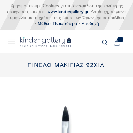
Χρησιμοποιούμε Cookies για τη διασφάλιση της καλύτερης
περιήγησης σας στο
www.kindergallery.gr
. Αποδοχή, σημαίνει
συμφωνία με τη χρήση τους βάσει των Όρων της ιστοσελίδας.
-
Μάθετε Περισσότερα
-
Αποδοχή
Το καλάθι
Αναζήτηση
Μετάβαση
στο
ΠΙΝΕΛΟ ΜΑΚΙΓΙΑΖ 92ΧΙΛ.
περιεχόμενο
Skip
to
the
end
of
the
images
gallery