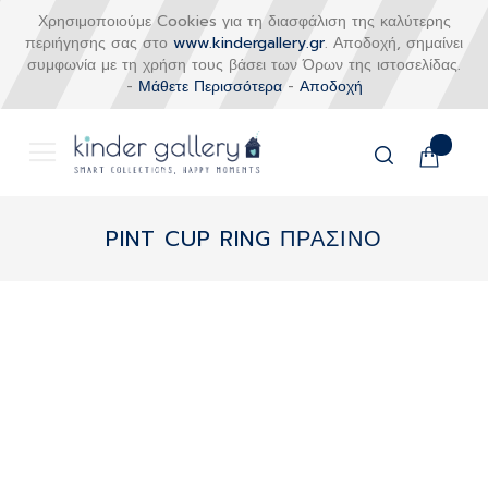
Χρησιμοποιούμε Cookies για τη διασφάλιση της καλύτερης
περιήγησης σας στο
www.kindergallery.gr
. Αποδοχή, σημαίνει
συμφωνία με τη χρήση τους βάσει των Όρων της ιστοσελίδας.
-
Μάθετε Περισσότερα
-
Αποδοχή
Το καλάθι
Αναζήτηση
Μετάβαση
στο
PINT CUP RING ΠΡΑΣΙΝΟ
περιεχόμενο
Skip
to
the
end
of
the
images
gallery