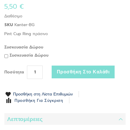
the
5,50 €
beginning
of
Διαθέσιμο
the
SKU
Kanter-BG
images
gallery
Pint Cup Ring πράσινο
Συσκευασία Δώρου
Συσκευασία Δώρου
Προσθήκη Στο Καλάθι
Ποσότητα
Προσθήκη στη Λίστα Επιθυμιών
Προσθήκη Για Σύγκριση
Λεπτομέρειες